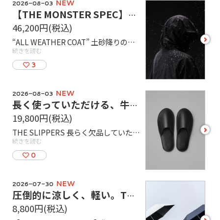
NEW
2026-08-03
【THE MONSTER SPEC】最先端の撥水性能を備えた完全防水ロングコート
46,200円
(税込)
see
“ALL WEATHER COAT” 土砂降りの雨や暴風雨、台風… あらゆる悪天候から身体を守ってくれる、全天候型のアウターです。 強撥水性と透湿性に優れた生地で中が蒸れにくく、汗をかいた後でも、身体を冷やすことなく快適に着用できます。 足元のスナップボタンを留めればジャンプスーツ型にもなる為、降雨時の作業や自転車に乗る時にも活躍します。 レインウェアとしてはもちろん、サッと羽織って普段使いのコートとしてもお使いいただけます。 カラーは BLACK、サイズはSM / MLの2種類になります。 店頭でご試着もできますので、お気軽にお声がけください！
more
続きを読む
3
NEW
2026-08-03
長く使っていただける、牛革製のスリッパが再入荷！【THE SLIPPERS】
19,800円
(税込)
see
THE SLIPPERS 長らく欠品していた牛革製のスリッパが再入荷！牛革の中でも特に丈夫な2〜3歳前後の成牛の革を選んでおり、それらを贅沢に3枚も重ねることで、壊れにくく耐久性にも富んでいます。 履き心地も革製品特有の使えば使うほど、見た目だけでなく触感も変わっていき足に馴染んでいきます。足裏全面にもウレタン素材の緩衝材が入っており、靴の中敷のように疲れにくい仕様になっています。 ご家庭だけでなく、客人のおもてなしにも重宝する製品です！ぜひ店頭でご覧ください！
more
続きを読む
0
NEW
2026-07-30
圧倒的に涼しく、軽い。THE MONSTER SPEC®の折りたたみ日傘が登場。
8,800円
(税込)
see