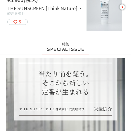
see
THE SUNSCREEN [Think Nature] 6種の精油の香りに包まれる日焼け止め。 シアバター、ホホバオイル、馬油が配合されているため、しっとりとした塗り心地でスキンケア感覚で使えるのにせっけん落ちという手軽さ。 また防腐剤や紫外線吸収剤を使っておらす、アルコールも不使用なので毎日使っても肌への負担が少なく、赤ちゃんや肌の弱い人でも使うことができます。 まずは試してみたい、というお客様にはトライアルパック（容量2g/¥165）もご用意しています。
more
続きを読む
5
特集
SPECIAL ISSUE
当たり前を疑う。
そこから新しい
定番が生まれる
米津雄介
ＴＨＥ ＳＨＯＰ／ＴＨＥ 株式会社 代表取締役