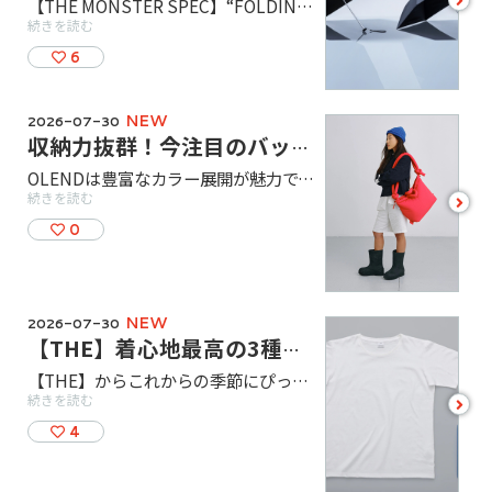
【THE MONSTER SPEC】“FOLDING UMBRELLA” 軽量性・遮熱性・耐久性の3つを同時に成立させた折り畳み傘。 超軽量仕様でありながら、直径82cmの身体をしっかり覆えるサイズを確保。日傘として最高クラスの遮熱性能を備えつつ、骨や中棒の構造から見直すことで、高い耐久性も実現しました。 強力撥水加工「Easy-Dry（イージードライ）」を施した生地により、撥水性も抜群！ WHITEは「遮熱」、BLACKは「軽さ」を強みに持つ、色によって性能の方向性が異なる2色展開です。 雨の多いこの時期から日差しの強い真夏まで対応する、毎日持ち歩きたくなる1本です。 WHITEは残り少なくなってきています...！ぜひ店頭でご覧ください！
more
続きを読む
6
NEW
2026-07-30
収納力抜群！今注目のバックブランド【ÖLEND(オレンド)】
OLENDは豊富なカラー展開が魅力で、デザイン性・機能性どちらもを兼ね備えた今注目のバックブランドです。 ハンドバッグとしてはもちろん、ショルダーバッグ、バックパックとしてもシーンに合わせて使い分けができる3way仕様。中綿が荷物を衝撃から守ってくれます。 THE SHOP TOKYOは、日本国内で最も多くの種類を見ることができる正規取扱店です！ カラーもOna Soft Bagは13色展開と豊富に取り揃えています。 みなさまのご来店をお待ちしています。
続きを読む
see
more
0
NEW
2026-07-30
【THE】着心地最高の3種類の人気Tシャツ！
【THE】からこれからの季節にぴったりな3種類のオリジナルTシャツをご紹介いたします。 THE ON T-SHIRTSはシルクのようなさらりとした心地よさと張り感のある生地で作られており、スーツやジャケットに合わせられる、上質感あるTシャツです。 THE OFF T-SHIRTS、THE POCKET T-SHIRTSは透けにくく、繰り返し洗濯しても型崩れしないため、一枚で着ても様になるTシャツです。 またTHE OFF T-SHIRTSは店舗限定で大変人気な「THE」の刺繍が入ったものもございます! カラーも普段のコーディネートに合わせやすいものになっています！ これからの季節活躍間違いないなしのTシャツを是非チェックしてみてくださいね !
続きを読む
see
more
4