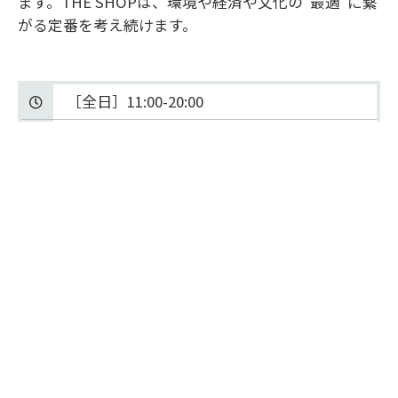
ます。THE SHOPは、環境や経済や文化の“最適”に繋
がる定番を考え続けます。
［全日］11:00-20:00 
03-3217-2008
4F
FLOOR MAP
税込2万円以上のお買い上げ時、EPOSカー
ドの入会or利用でTHE ECOTOTE Mサイズ 
ブラックをプレゼントいたします。
ギフト対応サービス
メッセージカード
有料ラッピング
利用可能ポイントサービス