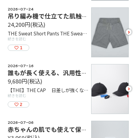
2026-07-24
吊り編み機で仕立てた肌触り抜群のショートパンツ！
24,200円
(税込)
see
THE Sweat Short Pants THE Sweat Seriesからショートパンツをご紹介します！THEのSweat生地は世界で数百台しか残っていないといわれている吊り編み機を使用しています。糸も超長綿と呼ばれるアメリカンピマコットンを使用し、肌触り抜群です！ 生地感もしっかりしているため、家でゆっくりしたい時でも外でのお買い物の時でも、さまざまなシーンで活躍するショートパンツに仕上がっております。 カラーはGray Navy Black、サイズはS M Lになります！ご試着もできますので、ぜひ店頭でご覧ください！
more
続きを読む
1
2026-07-16
誰もが長く使える、汎用性抜群のキャップ！【THE CAP】
9,680円
(税込)
see
【THE】THE CAP 日差しが強くなるこれからの季節にぴったりなアイテム、THE CAPをご紹介します！ 定番として誰もが長く使えるように、頭の形状やスタイルに合わせて浅型／深型が選べる2仕様。オールシーズン着用でき、重すぎず、形が保ちやすいこともTHE CAPの特長です。 定番カラーの BLACK 、 NAVY 、 BROWN BEIGE に加え、店舗限定カラーの SMOKE GRAY と SMOKE BEIGE もございます！ 店頭で実際にご試着もできますので、 ぜひご来店をお待ちしております！
more
続きを読む
2
2026-07-06
赤ちゃんの肌でも使えて保湿力抜群の日焼け止め「THE SUNSCREEN」
¥3,960
(税込)