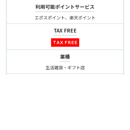
利用可能ポイントサービス
エポスポイント、楽天ポイント
TAX FREE
TAX FREE
業種
生活雑貨・ギフト店
取扱いアイテム
食器,キッチン雑貨,テーブルウエア,ステーショナリー,時
計,ハンカチ,タオル,バスグッズ,アロマ,オーガニック,ボ
ディケア,アクセサリー,ギフト
公式サイト
Facebook
Instagram
X（Twitter）