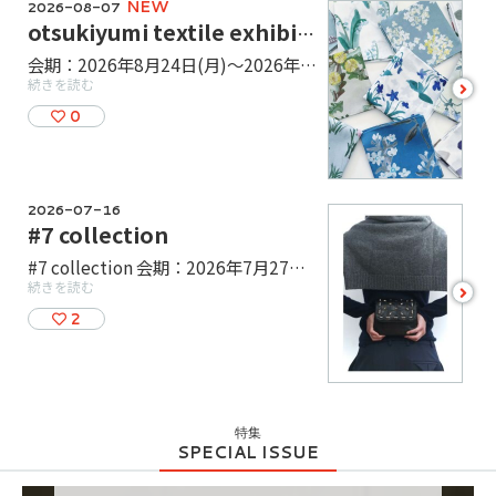
NEW
2026-08-07
otsukiyumi textile exhibition
会期：2026年8月24日(月)～2026年9月20日(日) Spiral Market KITTE 丸の内 では、8月24日（月）から9月20日（日）まで〈otsukiyumi textile exhibition〉を開催いたします。 「生活を彩るアイテム」をテーマに、身近な自然や、旅先で出会った風景を、独自の手描きのタッチを大切にしながらテキスタイルデザインへと展開する大槻優美。 ミラーやポーチ、ハンカチなど定番商品をご紹介。会期中に新柄もご案内予定です。 ぜひ店頭にてご覧ください。 ＜Creators Table＞ 「STANDARD」なアイテムを支える「素材」に光を当て クリエイターとそのプロダクトを通じて生活に溶け込み繰り返し使いたくなるようなアイテムをご紹介します。
続きを読む
see
more
0
2026-07-16
#7 collection
#7 collection 会期：2026年7月27日(月)～2026年8月23日(日) Spiral Market KITTE 丸の内 では、7月27日（月）から8月23日（日）まで TESSÉN CREATIONの〈#7 collection〉を開催いたします。 暮らしの動線にフォーカスしたテッセンクリエーションのバッグは、飽きのこないシンプルさとスタイルの汎用性がありながら、コンパクトで充実した機能があります。 これらのバッグは単に物を運ぶだけでなく、暮らしを運ぶものとして、持ち運び、出し入れから収納など、日常生活の様々なシーンにおける動きがスムーズになるよう工夫がなされています。 使い手の暮らしが快適になるように考え抜かれたバッグたちをお手にとってご覧ください。 ＜Creators Table＞ 「STANDARD」なアイテムを支える「素材」に光を当て クリエイターとそのプロダクトを通じて生活に溶け込み繰り返し使いたくなるようなアイテムをご紹介します。
続きを読む
see
more
2
特集
SPECIAL ISSUE