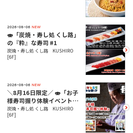
2026-08-06
NEW
🍣「炭焼・寿し処 くし路」
の『粋』な寿司 #1
炭焼・寿し処 くし路 KUSHIRO
[6F]
2026-08-06
NEW
＼8月16日限定／ 🍣「お子
様寿司握り体験イベント
…
炭焼・寿し処 くし路 KUSHIRO
[6F]