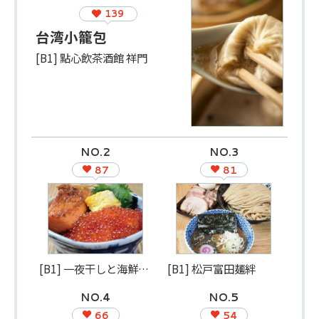
139
台湾小籠包
[B1] 點心飲茶酒館 祥門
NO.2
NO.3
87
81
[B1] 一夜干しと海鮮丼 できたて屋
[B1] 松戸富田麺絆
NO.4
NO.5
66
54