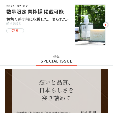
2026-07-07
数量限定 青檸檬 掲載可能期間：７／７～９／１６
黄色く熟す前に収穫した、限られた時期にしか手に入らない青檸檬から抽出した精油に、アオモジとユーカリの精油をブレンドしました。気温と湿度が高い蒸し暑い季節、青々とした爽やかな香りに包まれながら、肌をさっぱりと整え、清潔でなめらかな肌に。 ・ウオッシングソープバー 青檸檬 150g 1,250円（税込） ・ハンドソープ 青檸檬 250mL 1,390円（税込） ・エッセンシャルオイル 青檸檬 15mL 4,040円（税込） 直営店：2026年7月7日(火)～2026年9月16日(水) ※数量限定のため、なくなり次第終了となります。
続きを読む
see
more
5
特集
SPECIAL ISSUE
想いと品質、
日本らしさを
突き詰めて
松山剛己
北麓草水／松山油脂株式会社 代表取締役社長