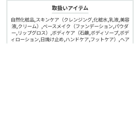
取扱いアイテム
自然化粧品,スキンケア（クレンジング,化粧水,乳液,美容
液,クリーム）,ベースメイク（ファンデーション,パウダ
ー,リップグロス）,ボディケア（石鹸,ボディソープ,ボデ
ィローション,日焼け止め,ハンドケア,フットケア）,ヘア
ケア（シャンプー,トリートメント）,アロマ,入浴料,メイ
ク小物,ギフトセット
公式サイト
Facebook
Instagram
X（Twitter）
OTHER STORES
THE SHOP
JIKAN STYLE
New!
New!
求人
伊織／シン・エヒメ
アンジェ ビュロー
New!
New!
Hacoa DIRECT STORE