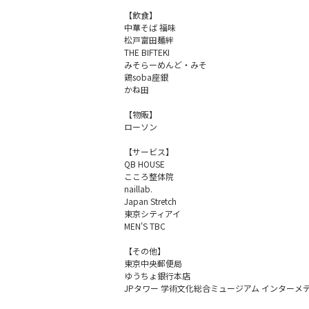
【飲食】

中華そば 福味

松戸富田麺絆

THE BIFTEKI

みそらーめんど・みそ

鶏soba座銀

かね田

【物販】

ローソン

【サービス】

QB HOUSE

こころ整体院

naillab.

Japan Stretch

東京シティアイ

MEN'S TBC

【その他】

東京中央郵便局

ゆうちょ銀行本店

JPタワー 学術文化総合ミュージアム インターメデ