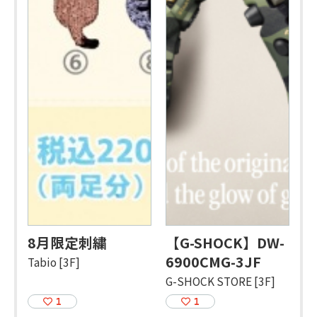
8月限定刺繍
【G-SHOCK】DW-
6900CMG-3JF
Tabio [3F]
G-SHOCK STORE [3F]
1
1