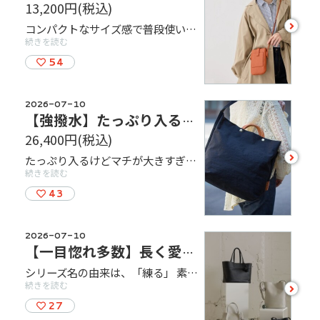
13,200円
(税込)
see
コンパクトなサイズ感で普段使いにピッタリのポシェット型ミニショルダーバッグ。今年流行のバッグ2個持ちにも大活躍！カラー展開は１０色で、コーディネートに合わせてカラーが選べるのが嬉しいポイントです♪肩ひもは調節可能なので好きな長さに結んで変える事も可能。コーディネートのアクセントとして、普段とは違うカラーリングに挑戦していただくのはいかがでしょうか？同シリーズのカードウォレットやコインケースと合わせてのコーディネートもオススメです！
more
続きを読む
54
2026-07-10
【強撥水】たっぷり入るのに軽量、シンプルな2way トート
26,400円
(税込)
see
たっぷり入るけどマチが大きすぎないので、肩掛けでもおしゃれ。前後のマチを非対称にして、肩掛けベルトをアーチ形に設計することで内側に重心が傾きやすく、なで肩の方でも肩から落ちにくい工夫を施している。ショルダー部分を内側にたためば、手持ちバッグとしてコンパクトに使える。仕切りにもなっている着脱式ファスナーサブバッグ付。 Ａ４ファイル対応。内装にホックで取り外しのできるＢ５対応のクラッチバッグが付属します。このクラッチバッグは内装の仕切りにもなりますので、書類等内容物の仕分けに便利です。
more
続きを読む
43
2026-07-10
【一目惚れ多数】長く愛せる、静かに輝く大人の上質レザー
シリーズ名の由来は、「練る」 素材を選ぶ、形を整える、縫い上げる ── 全ての工程に丁寧な手間をかけ、静かに、じっくりと、時間をかけて仕立てたレザーシリーズ。しっとりとした質感のレザー、無理のないシルエット、そしてさりげない品のよさ。派手さではなく、静かな美しさで日常に寄り添います。
続きを読む
see
more
27