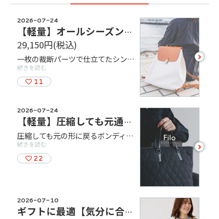
2026-07-24
【軽量】オールシーズン活躍するシンプルリュック
29,150円
(税込)
see
一枚の裁断パーツで仕立てたシンプル構造。 縫製箇所が少ないため、縫い目のほどけが起こりにくく、長く安心してお使いいただけます。 また、なで肩の方や肩ベルトがずり落ちやすい方にも配慮し、擦れにくい背負いベルトを採用。 背負った際の軽さやフィット感を、ぜひ店頭でお確かめください。 ・カラー（4色展開）：キナリ・カーキ・ネイビー・ネイビー×ネイビー ・サイズ（㎜）W：305 × H：380 × D:140 ・重さ約780g
more
続きを読む
11
2026-07-24
【軽量】圧縮しても元通り！特殊生地採用の新感覚バッグ登場
圧縮しても元の形に戻るボンディング生地を採用した〈Filo〉シリーズ！ソフトな質感ながら自立するフォルムと高い機能性を両立。軽量で撥水性にも優れ、男女問わずデイリーに使える新感覚バッグです。ぜひ店頭でお確かめください！
続きを読む
see
more
22
2026-07-10
ギフトに最適【気分に合わせてカラーが選べる】ミニショルダーバッグ