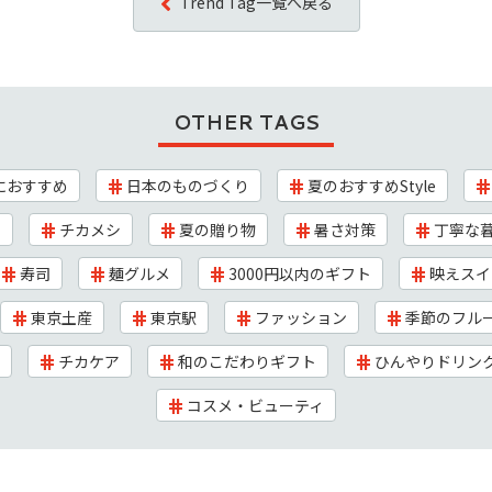
Trend Tag一覧へ戻る
OTHER TAGS
におすすめ
日本のものづくり
夏のおすすめStyle
ン
チカメシ
夏の贈り物
暑さ対策
丁寧な
寿司
麺グルメ
3000円以内のギフト
映えスイ
東京土産
東京駅
ファッション
季節のフル
チカケア
和のこだわりギフト
ひんやりドリン
コスメ・ビューティ