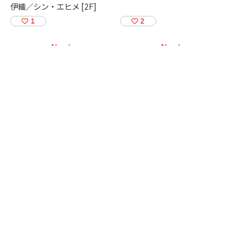
伊織／シン・エヒメ [2F]
1
2
New!
New!
2026-08-04
2026-08-04