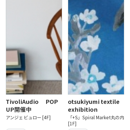
TivoliAudio POP
otsukiyumi textile
UP開催中
exhibition
アンジェ ビュロー [4F]
「+S」Spiral Market丸の内
[1F]