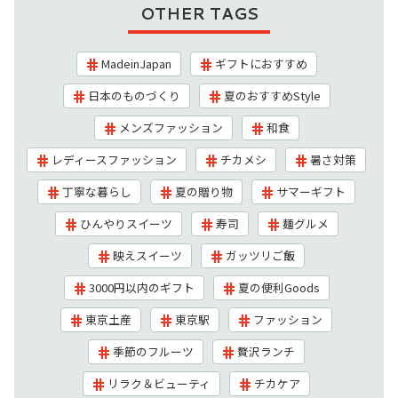
OTHER TAGS
MadeinJapan
ギフトにおすすめ
日本のものづくり
夏のおすすめStyle
メンズファッション
和食
レディースファッション
チカメシ
暑さ対策
丁寧な暮らし
夏の贈り物
サマーギフト
ひんやりスイーツ
寿司
麺グルメ
映えスイーツ
ガッツリご飯
3000円以内のギフト
夏の便利Goods
東京土産
東京駅
ファッション
季節のフルーツ
贅沢ランチ
リラク＆ビューティ
チカケア