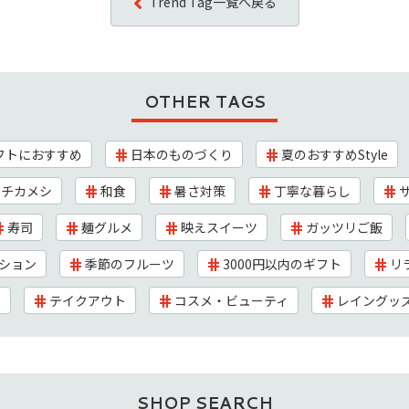
Trend Tag一覧へ戻る
OTHER TAGS
フトにおすすめ
日本のものづくり
夏のおすすめStyle
チカメシ
和食
暑さ対策
丁寧な暮らし
寿司
麺グルメ
映えスイーツ
ガッツリご飯
ション
季節のフルーツ
3000円以内のギフト
リ
ク
テイクアウト
コスメ・ビューティ
レイングッ
SHOP SEARCH