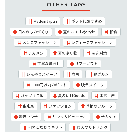
OTHER TAGS
MadeinJapan
ギフトにおすすめ
日本のものづくり
夏のおすすめStyle
和食
メンズファッション
レディースファッション
チカメシ
夏の贈り物
暑さ対策
丁寧な暮らし
サマーギフト
ひんやりスイーツ
寿司
麺グルメ
3000円以内のギフト
映えスイーツ
ガッツリご飯
夏の便利Goods
東京土産
東京駅
ファッション
季節のフルーツ
贅沢ランチ
リラク＆ビューティ
チカケア
和のこだわりギフト
ひんやりドリンク