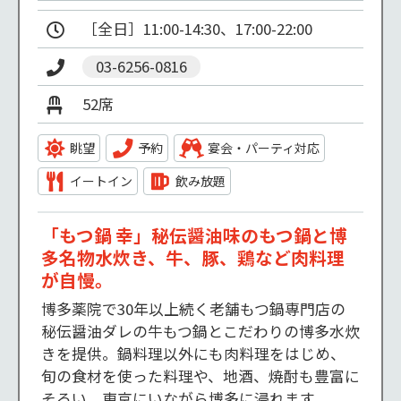
［全日］11:00-14:30、17:00-22:00 
03-6256-0816
52席
眺望
予約
宴会・パーティ対応
イートイン
飲み放題
「もつ鍋 幸」秘伝醤油味のもつ鍋と博
多名物水炊き、牛、豚、鶏など肉料理
が自慢。
博多薬院で30年以上続く老舗もつ鍋専門店の
秘伝醤油ダレの牛もつ鍋とこだわりの博多水炊
きを提供。鍋料理以外にも肉料理をはじめ、
旬の食材を使った料理や、地酒、焼酎も豊富に
そろい、東京にいながら博多に浸れます。