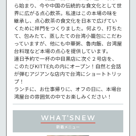
ら始まり、今や中国の伝統的な食文化として世
界に広がる点心飲茶。私達はこの本場の味を
継承し、点心飲茶の食文化を日本で広げてい
くために祥門をつくりました。何より、打ちた
て、包みたて、蒸したての台湾小籠包にこだわ
っていますが、他にも中華粥、魯肉飯、台湾屋
台料理など本場の点心を提供しています。

連日予約で一杯の中目黒店に次ぐ２号店を、
このたびKITTE丸の内にオープン！自然と会話
が弾むアジアンな店内で台湾にショートトリッ
プ！

ランチに、お仕事帰りに、オフの日に、本場台
湾屋台の雰囲気の中でお楽しみください！
WHAT'S
NEW
新着
メニュー