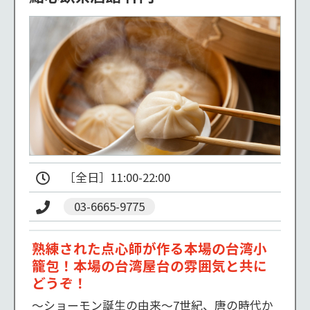
03-6665-9775
熟練された点心師が作る本場の台湾小
籠包！本場の台湾屋台の雰囲気と共に
どうぞ！
～ショーモン誕生の由来～7世紀、唐の時代か