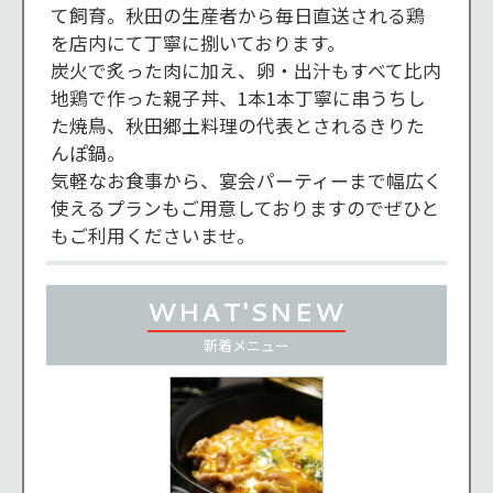
て飼育。秋田の生産者から毎日直送される鶏
を店内にて丁寧に捌いております。

炭火で炙った肉に加え、卵・出汁もすべて比内
地鶏で作った親子丼、1本1本丁寧に串うちし
た焼鳥、秋田郷土料理の代表とされるきりた
んぽ鍋。

気軽なお食事から、宴会パーティーまで幅広く
使えるプランもご用意しておりますのでぜひと
もご利用くださいませ。
WHAT'S
NEW
新着
メニュー