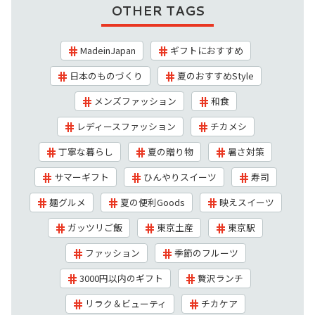
OTHER TAGS
MadeinJapan
ギフトにおすすめ
日本のものづくり
夏のおすすめStyle
メンズファッション
和食
レディースファッション
チカメシ
丁寧な暮らし
夏の贈り物
暑さ対策
サマーギフト
ひんやりスイーツ
寿司
麺グルメ
夏の便利Goods
映えスイーツ
ガッツリご飯
東京土産
東京駅
ファッション
季節のフルーツ
3000円以内のギフト
贅沢ランチ
リラク＆ビューティ
チカケア