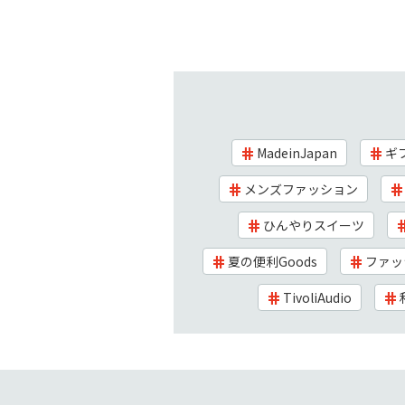
MadeinJapan
ギ
メンズファッション
ひんやりスイーツ
夏の便利Goods
ファッ
TivoliAudio