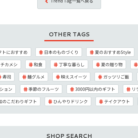
Trend Tag一覧へ戻る
OTHER TAGS
フトにおすすめ
日本のものづくり
夏のおすすめStyle
チカメシ
和食
丁寧な暮らし
夏の贈り物
寿司
麺グルメ
映えスイーツ
ガッツリご飯
ション
季節のフルーツ
3000円以内のギフト
リ
和のこだわりギフト
ひんやりドリンク
テイクアウト
SHOP SEARCH