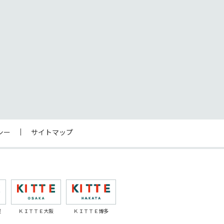
シー
サイトマップ
屋
ＫＩＴＴＥ大阪
ＫＩＴＴＥ博多