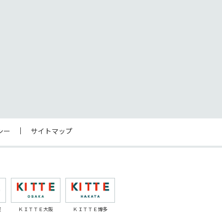
シー
サイトマップ
屋
ＫＩＴＴＥ大阪
ＫＩＴＴＥ博多