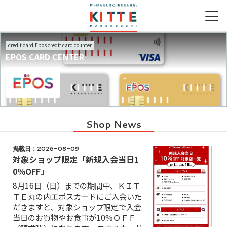
credit card,Epos credit card counter
EPOS CARD CENTER
営業時間
ファッション＆グッズ
グルメガイドTOP
取り扱いショップ一覧
シネマガイドTOP
キッズガイドTOP
アクセス
ライフスタイルグッズ
レストラン一覧
新着ギフト
新着ギフト
フード＆レストラン
カフェ一覧
Shop News
サービス
季節のメニュー
掲載日：2026-08-09
キッズメニュー一覧
対象ショップ限定「新規入会当日1
0％OFF」
8月16日（日）までの期間中、ＫＩＴ
ＴＥ丸の内エポスカードにご入会いた
だきますと、対象ショップ限定で入会
当日のお買物やお食事が10%ＯＦＦ