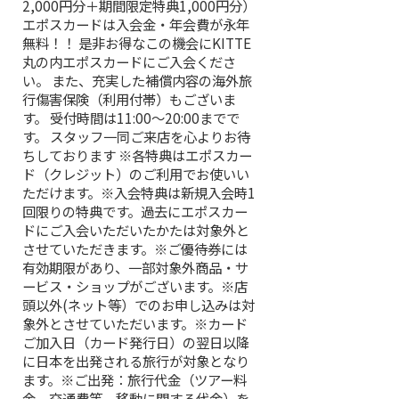
2,000円分＋期間限定特典1,000円分）
エポスカードは入会金・年会費が永年
無料！！ 是非お得なこの機会にKITTE
丸の内エポスカードにご入会くださ
い。 また、充実した補償内容の海外旅
行傷害保険（利用付帯）もございま
す。 受付時間は11:00～20:00までで
す。 スタッフ一同ご来店を心よりお待
ちしております ※各特典はエポスカー
ド（クレジット）のご利用でお使いい
ただけます。※入会特典は新規入会時1
回限りの特典です。過去にエポスカー
ドにご入会いただいたかたは対象外と
させていただきます。※ご優待券には
有効期限があり、一部対象外商品・サ
ービス・ショップがございます。※店
頭以外(ネット等）でのお申し込みは対
象外とさせていただいます。※カード
ご加入日（カード発行日）の翌日以降
に日本を出発される旅行が対象となり
ます。※ご出発：旅行代金（ツアー料
金、交通費等、移動に関する代金）を