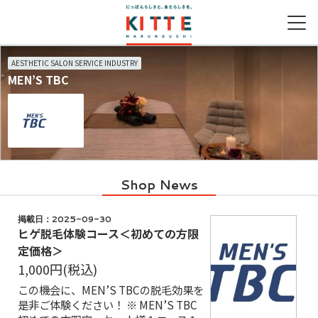
AESTHETIC SALON SERVICE INDUSTRY
MEN’S TBC
営業時間
ファッション＆グッズ
グルメガイドTOP
取り扱いショップ一覧
シネマガイドTOP
キッズガイドTOP
アクセス
ライフスタイルグッズ
レストラン一覧
新着ギフト
新着ギフト
フード＆レストラン
カフェ一覧
サービス
季節のメニュー
Shop News
キッズメニュー一覧
掲載日：2025-09-30
ヒゲ脱毛体験コース＜初めての方限
定価格＞
1,000円
(税込)
この機会に、MEN’S TBCの脱毛効果を
是非ご体験ください！ ※ MEN’S TBC