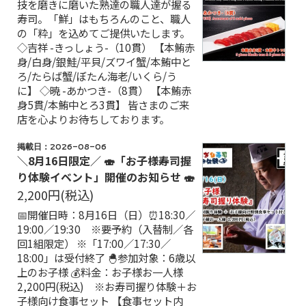
技を磨きに磨いた熟達の職人達が握る
寿司。「鮮」はもちろんのこと、職人
の「粋」を込めてご提供いたします。
◇吉祥 -きっしょう-（10貫） 【本鮪赤
身/白身/銀鮭/平貝/ズワイ蟹/本鮪中と
ろ/たらば蟹/ぼたん海老/いくら/う
に】 ◇暁 -あかつき-（8貫） 【本鮪赤
身5貫/本鮪中とろ3貫】 皆さまのご来
店を心よりお待ちしております。
掲載日：2026-08-06
＼8月16日限定／ 🍣「お子様寿司握
り体験イベント」開催のお知らせ 🍣
2,200円
(税込)
📅開催日時：8月16日（日）⏰18:30／
19:00／19:30 ※要予約（入替制／各
回1組限定） ※「17:00／17:30／
18:00」は受付終了 🐣参加対象：6歳以
上のお子様 💰料金：お子様お一人様
2,200円(税込) ※お寿司握り体験＋お
子様向け食事セット 【食事セット内