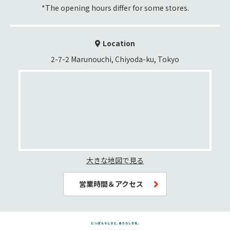
*The opening hours differ for some stores.
Location
2-7-2 Marunouchi, Chiyoda-ku, Tokyo
大きな地図で見る
営業時間＆アクセス