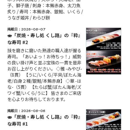
子、獅子唐 / 刺身：本鮪赤身、太刀魚
炙り / 寿司：本鮪赤身、銀鮭、いくら /
うなぎ姫丼 / わらび餅
掲載日：2026-08-07
🍣「炭焼・寿し処 くし路」の『粋』
な寿司 #2
技を磨きに磨いた熟達の職人達が握る
寿司。「あいよっ！お待ちっ！」威勢
の良い掛け声と並ぶ宝珠の一貫を是非
お召し上がりください。 ◇雅 -みやび-
（8貫） 【うに/いくら/平貝/ぼたん海
老/白身２種/銀鮭/本鮪赤身】 ◇華 -は
な-（5貫） 【たらば蟹/ぼたん海老/ズ
ワイ蟹/いくら/うに】 皆さまのご来店
を心よりお待ちしております。
掲載日：2026-08-06
🍣「炭焼・寿し処 くし路」の『粋』
な寿司 #1