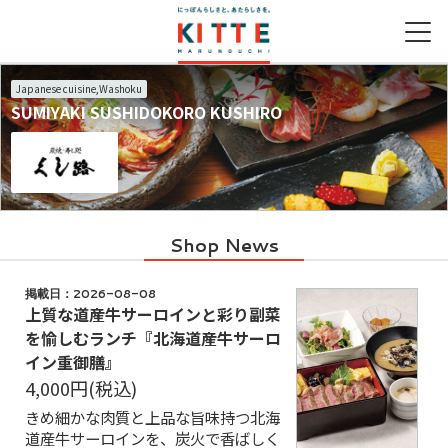
Japanese cuisine,Washoku
SUMIYAKI SUSHIDOKORO KUSHIRO
営業時間
ファッション＆グッズ
グルメガイドTOP
取り扱いショップ一覧
シネマガイドTOP
キッズガイドTOP
アクセス
ライフスタイルグッズ
レストラン一覧
新着ギフト
新着ギフト
フード＆レストラン
カフェ一覧
Shop News
サービス
季節のメニュー
掲載日：2026-08-08
キッズメニュー一覧
上質な道産牛サーロインと彩り副菜
を愉しむランチ『北海道産牛サーロ
イン重御膳』
4,000円
(税込)
きめ細かな肉質と上品な旨味持つ北海
道産牛サーロインを、炭火で香ばしく