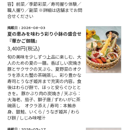
容】前菜／季節彩菜／寿司握り体験／
職人握り／副菜 ※詳細は店舗までお問
合せください
掲載日：2026-08-03
夏の恵みを味わう彩り小鉢の盛合せ
『華かご御膳』
3,400円
(税込)
旬の美味を少しずつ上品に楽しむ、大
人のための夏の一膳。香ばしい炭焼き
豚とサクサクの天ぷら、夏野菜のオク
ラを添えた蟹の茶碗蒸し、彩り豊かな
寿司とうなぎ姫丼まで充実の内容。食
後はわらび餅で、ほっと安らぐひとと
きを。 豚かぶり肉の炭焼き / 天ぷら：
大海老、茄子、獅子唐 / ずわいがに茶
碗蒸し オクラ添え / 寿司：本鮪赤
身、銀鮭、いくら / うなぎ姫丼 / わら
び餅 / しじみ味噌汁
掲載日：2026-05-17