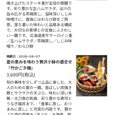
焼き上げたステーキ重が主役の御膳で
す。彩り豊かな生ハムサラダ、出汁の
旨み広がる茶碗蒸し、滋味深いしじみ
味噌汁に、食後にはわらび餅をご用
意。落ち着いた味わいと品格ある構成
で、大切なお客様との会食にふさわし
い一膳です。 北海道産牛サーロイン重
／生ハムサラダ／茶碗蒸し／しじみ味
噌汁／わらび餅
掲載日：2026-08-07
夏の恵みを味わう贅沢小鉢の盛合せ
『竹かご夕膳』
3,600円
(税込)
旬の美味を少しずつ上品に楽しむ、大
人のための夏の一膳。香ばしい炭焼き
豚とサクサクの天ぷら、味わい深い本
鮪・太刀魚の刺身、彩り豊かな寿司と
うなぎ姫丼まで、「食事に良し、おつ
まみに良し」と充実の内容です。 豚か
ぶり肉の炭焼き / 天ぷら：大海老、茄