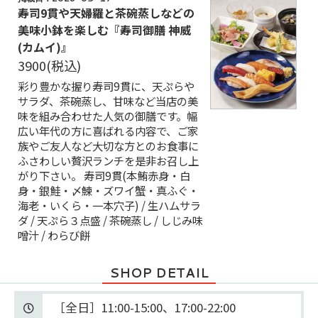
寿司9貫や天婦羅と茶碗蒸しなどの
美味小鉢を楽しむ『寿司御膳 神威
(カムイ)』
3900
(税込)
彩り豊かな握り寿司9貫に、天ぷらや
サラダ、茶碗蒸し、甘味など当店の美
味を組み合わせた人気の御膳です。幅
広い年代の方に喜ばれる内容で、ご家
族やご友人など大切な方とのお食事に
ふさわしい贅沢ランチを是非お召し上
がり下さい。 寿司9貫(本鮪赤身・白
身・銀鮭・〆鰊・ズワイ蟹・真ふぐ・
海老・いくら・一本穴子) / 生ハムサラ
ダ / 天ぷら３点盛 / 茶碗蒸し / しじみ味
噌汁 / わらび餅
SHOP DETAIL
［全日］11:00-15:00、17:00-22:00