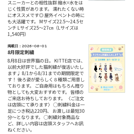
スニーカーとの相性抜群 撥水=水をは
じく性質があります。 濡れたくない時
にオススメです◎ 屋外イベントの時に
も大活躍です。 Mサイズ22.5〜24.5セ
ンチ Lサイズ25〜27㎝（Lサイズは
1,540円）
掲載日：2026-08-01
8月限定刺繍
8月8日は世界猫の日。 KITTE店では、
以前大好評でした猫刺繍が復活いたし
ます♩ 8/1から8/31までの期間限定で
す！ 後ろ姿が愛らしく８種類ご用意し
ております。 ご自身用はもちろん贈り
物としても大変おすすめです。 皆様の
ご来店お待ちしております。 〈ご注文
は店頭にて承ります〉 ◯刺繍料金は一
足につき税込220円、 お渡しは最短30
分〜となります。 ◯刺繍対象商品な
ど、詳しい内容は店頭スタッフへお訊
ねください。