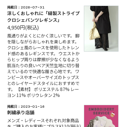
掲載日：2026-07-31
涼しくおしゃれに「縫製ストライプ
クロシェパンツレギンス」
4,950円
(税込)
風通りがよくとにかく涼しいです。 脚
を隠しながらおしゃれを楽しめます。
クロシェ風のレースを使用したトレン
ド感のあるレギンスです。 ウエストか
らヒップ周りは摩擦が少なくなるよう
肌当たりの良いベア天竺生地に切り替
えているので快適な履き心地です。 ワ
ンピースやオーバーサイズのトップス
とのレイヤードスタイルにおすすめで
す。 【素材】 ポリエステル 87% レー
ヨン 11% ポリウレタン 2%
掲載日：2023-01-16
刺繍承り店舗
メンズ・レディースそれぞれ対象商品
を ご購入のお客様にプラス¥110(税込)