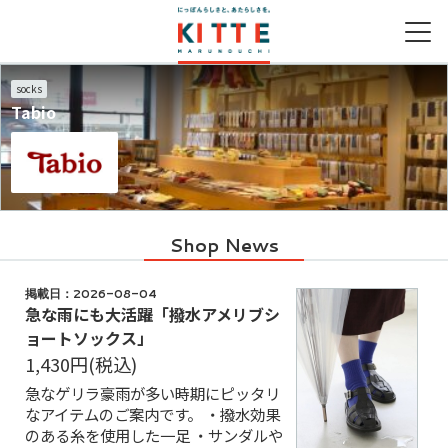
socks
Tabio
営業時間
ファッション＆グッズ
グルメガイドTOP
取り扱いショップ一覧
シネマガイドTOP
キッズガイドTOP
アクセス
ライフスタイルグッズ
レストラン一覧
新着ギフト
新着ギフト
フード＆レストラン
カフェ一覧
Shop News
サービス
季節のメニュー
掲載日：2026-08-04
キッズメニュー一覧
急な雨にも大活躍「撥水アメリブシ
ョートソックス」
1,430円
(税込)
急なゲリラ豪雨が多い時期にピッタリ
なアイテムのご案内です。 ・撥水効果
のある糸を使用した一足 ・サンダルや