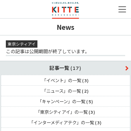
News
営業時間
ファッション＆グッズ
グルメガイドTOP
取り扱いショップ一覧
シネマガイドTOP
キッズガイドTOP
東京シティアイ
アクセス
ライフスタイルグッズ
レストラン一覧
新着ギフト
新着ギフト
この記事は公開期間が終了しています。
フード＆レストラン
カフェ一覧
記事一覧
(17)
サービス
季節のメニュー
「イベント」の一覧
(3)
キッズメニュー一覧
「ニュース」の一覧
(2)
「キャンペーン」の一覧
(5)
「東京シティアイ」の一覧
(3)
「インターメディアテク」の一覧
(3)