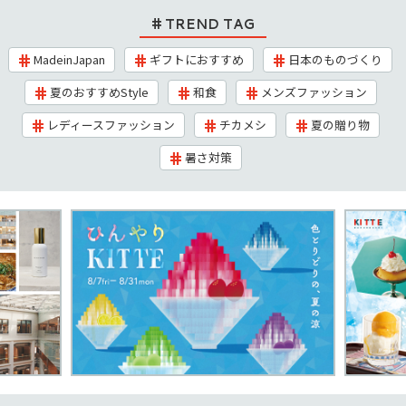
TREND TAG
MadeinJapan
ギフトにおすすめ
日本のものづくり
夏のおすすめStyle
和食
メンズファッション
レディースファッション
チカメシ
夏の贈り物
暑さ対策