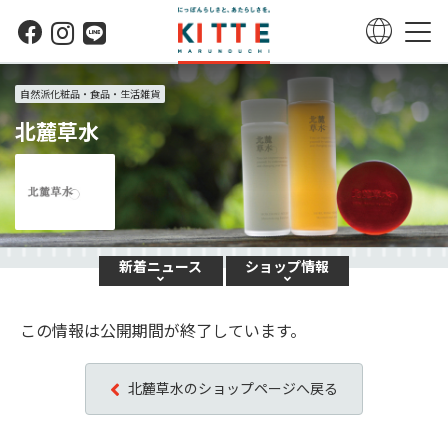
自然派化粧品・食品・生活雑貨
北麓草水
新着
ニュース
ショップ
情報
この情報は公開期間が終了しています。
北麓草水のショップページへ戻る