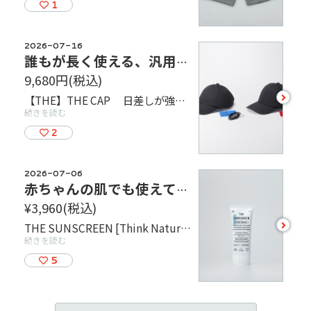
1
2026-07-16
誰もが長く使える、汎用性抜群のキャップ！【THE CAP】
9,680円
(税込)
see
【THE】THE CAP 日差しが強くなるこれからの季節にぴったりなアイテム、THE CAPをご紹介します！ 定番として誰もが長く使えるように、頭の形状やスタイルに合わせて浅型／深型が選べる2仕様。オールシーズン着用でき、重すぎず、形が保ちやすいこともTHE CAPの特長です。 定番カラーの BLACK 、 NAVY 、 BROWN BEIGE に加え、店舗限定カラーの SMOKE GRAY と SMOKE BEIGE もございます！ 店頭で実際にご試着もできますので、 ぜひご来店をお待ちしております！
more
続きを読む
2
2026-07-06
赤ちゃんの肌でも使えて保湿力抜群の日焼け止め「THE SUNSCREEN」
¥3,960
(税込)
see
THE SUNSCREEN [Think Nature] 6種の精油の香りに包まれる日焼け止め。 シアバター、ホホバオイル、馬油が配合されているため、しっとりとした塗り心地でスキンケア感覚で使えるのにせっけん落ちという手軽さ。 また防腐剤や紫外線吸収剤を使っておらす、アルコールも不使用なので毎日使っても肌への負担が少なく、赤ちゃんや肌の弱い人でも使うことができます。 まずは試してみたい、というお客様にはトライアルパック（容量2g/¥165）もご用意しています。
more
続きを読む
5