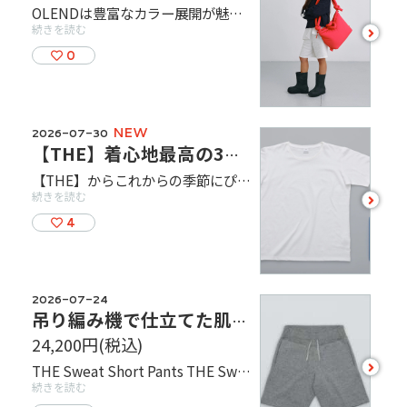
OLENDは豊富なカラー展開が魅力で、デザイン性・機能性どちらもを兼ね備えた今注目のバックブランドです。 ハンドバッグとしてはもちろん、ショルダーバッグ、バックパックとしてもシーンに合わせて使い分けができる3way仕様。中綿が荷物を衝撃から守ってくれます。 THE SHOP TOKYOは、日本国内で最も多くの種類を見ることができる正規取扱店です！ カラーもOna Soft Bagは13色展開と豊富に取り揃えています。 みなさまのご来店をお待ちしています。
続きを読む
see
more
0
NEW
2026-07-30
【THE】着心地最高の3種類の人気Tシャツ！
【THE】からこれからの季節にぴったりな3種類のオリジナルTシャツをご紹介いたします。 THE ON T-SHIRTSはシルクのようなさらりとした心地よさと張り感のある生地で作られており、スーツやジャケットに合わせられる、上質感あるTシャツです。 THE OFF T-SHIRTS、THE POCKET T-SHIRTSは透けにくく、繰り返し洗濯しても型崩れしないため、一枚で着ても様になるTシャツです。 またTHE OFF T-SHIRTSは店舗限定で大変人気な「THE」の刺繍が入ったものもございます! カラーも普段のコーディネートに合わせやすいものになっています！ これからの季節活躍間違いないなしのTシャツを是非チェックしてみてくださいね !
続きを読む
see
more
4
2026-07-24
吊り編み機で仕立てた肌触り抜群のショートパンツ！
24,200円
(税込)
see
THE Sweat Short Pants THE Sweat Seriesからショートパンツをご紹介します！THEのSweat生地は世界で数百台しか残っていないといわれている吊り編み機を使用しています。糸も超長綿と呼ばれるアメリカンピマコットンを使用し、肌触り抜群です！ 生地感もしっかりしているため、家でゆっくりしたい時でも外でのお買い物の時でも、さまざまなシーンで活躍するショートパンツに仕上がっております。 カラーはGray Navy Black、サイズはS M Lになります！ご試着もできますので、ぜひ店頭でご覧ください！
more
続きを読む