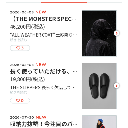
NEW
2026-08-03
【THE MONSTER SPEC】最先端の撥水性能を備えた完全防水ロングコート
46,200円
(税込)
see
“ALL WEATHER COAT” 土砂降りの雨や暴風雨、台風… あらゆる悪天候から身体を守ってくれる、全天候型のアウターです。 強撥水性と透湿性に優れた生地で中が蒸れにくく、汗をかいた後でも、身体を冷やすことなく快適に着用できます。 足元のスナップボタンを留めればジャンプスーツ型にもなる為、降雨時の作業や自転車に乗る時にも活躍します。 レインウェアとしてはもちろん、サッと羽織って普段使いのコートとしてもお使いいただけます。 カラーは BLACK、サイズはSM / MLの2種類になります。 店頭でご試着もできますので、お気軽にお声がけください！
more
続きを読む
3
NEW
2026-08-03
長く使っていただける、牛革製のスリッパが再入荷！【THE SLIPPERS】
19,800円
(税込)
see
THE SLIPPERS 長らく欠品していた牛革製のスリッパが再入荷！牛革の中でも特に丈夫な2〜3歳前後の成牛の革を選んでおり、それらを贅沢に3枚も重ねることで、壊れにくく耐久性にも富んでいます。 履き心地も革製品特有の使えば使うほど、見た目だけでなく触感も変わっていき足に馴染んでいきます。足裏全面にもウレタン素材の緩衝材が入っており、靴の中敷のように疲れにくい仕様になっています。 ご家庭だけでなく、客人のおもてなしにも重宝する製品です！ぜひ店頭でご覧ください！
more
続きを読む
0
NEW
2026-07-30
収納力抜群！今注目のバックブランド【ÖLEND(オレンド)】