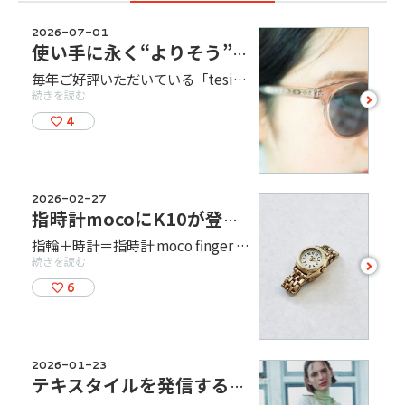
2026-07-01
使い手に永く“よりそう”クラフトサングラス
毎年ご好評いただいている「tesio」のサングラスを、豊富なラインナップでご覧いただけます。 福井県鯖江市の老舗眼鏡工場がつくる、使い手に“よりそう”クラフトサングラスブランド。 日本人が掛けやすい作りと普段使いしやすい、スタンダードで飽きのこないデザイン。 眼鏡職人の修理によって、お気に入りのサングラスをずっと使い続けられる。使い始めの楽しさと、使い続けることで愛着が深まるクラフトサングラスです。 店頭にて気軽にお試しいただけます。 皆さまのご来店を心よりお待ちしております。
続きを読む
see
more
4
2026-02-27
指時計mocoにK10が登場！
指輪＋時計＝指時計 moco finger watch とても小さな国産ムーブメントとオリジナルパーツを組み合わせることによって、1点1点クリエイターの手でつくられた指時計mocoにK10のセレクトオーダーが登場しました。 人気のラウンド型に金が映える白いフェイスの組み合わせで、上品で高級感のあるデザインになっております。 レザーバンドタイプや、ジュエリータイプのリングも引き続き店頭にてお試しいただけます。 皆さまのご来店をお待ちしております。
続きを読む
see
more
6
2026-01-23
テキスタイルを発信するブランドCOQの新作ウエアが登場！