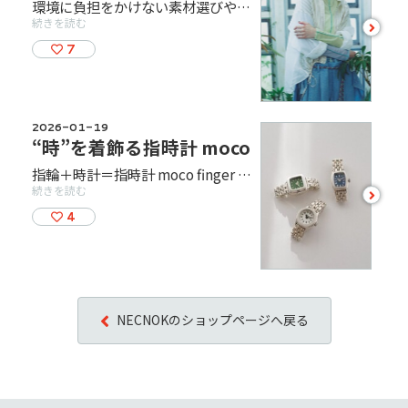
環境に負担をかけない素材選びや、生産過程で廃棄する部分が少ないニット技術を活用し、これからの循環性と幸福感のバランスを保つサーキュラークリエイションを発信するCOQから2026SSのウエアが登場しました。 “FARMING”をテーマにした2026SSシーズンアイテムで、新潟の五泉産地のニット工場で作られた、3色から表現するカラーブロックのリブトップスや、ソフトで優しい風合いが特徴のストレッチチュール素材を使用したバイカラーチュールハイネックなど。涼しげで新しいスタイルを楽しめるアイテム展開になっております。 春夏に向けて華やかな楽しいお洋服を着てみませんか。 皆さまのご来店をお待ちしております。
続きを読む
see
more
7
2026-01-19
“時”を着飾る指時計 moco
指輪＋時計＝指時計 moco finger watch とても小さな国産ムーブメントとオリジナルパーツを組み合わせてつくられた指時計は、クリエイターが1点ずつ制作しているためメンテナンスをしながら永くご愛用いただけます。 ファッションアイテムとしても実用的にお使いいただける時計です。 レザーベルトやセレクトオーダーしたシルバーベルト、ジュエリーリングタイプを展開しております。 世界的に珍しい指時計は贈り物にもおすすめです。 皆さまのご来店を心よりお待ちしております。
続きを読む
see
more
4
NECNOKのショップページへ戻る