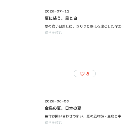
2026-07-11
夏に装う、黒と白
夏の強い日差しに、きりりと映える凛とした佇まいを叶えてくれる黒と白。 魅力的な黒と白で、纏う人の美しさを引き立てる服を作りました。 いずれも用いたのは、産地や作り手が長く育んできた技術。太陽のもとの装いも涼やかに着ていただけるラインアップでお届けします。 ぜひ店頭でご覧ください。 ご来店お待ちしております。
続きを読む
8
2026-06-08
金鳥の夏、日本の夏
毎年お問い合わせの多い、夏の風物詩・金鳥と中川政七商店のコラボレーション商品が入荷しました！ 日本の工芸職人の技術を活かした「日本の夏の暮らしの道具」を店頭でご紹介しております。 看板のデザインに懐かしさを覚えたり、隠れた蚊を探して遊び心に和んだり。手を拭うたび、広げるたびに、日本の夏の情景が鮮やかに浮かび上がる手ぬぐいシリーズが新登場。 ※KITTE丸の内店では、缶入りマッチを含むセットのお取扱いはございません。ご了承ください。 ご来店お待ちしております。
続きを読む