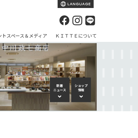
LANGUAGE
ントスペース＆メディア
ＫＩＴＴＥについて
新着
ショップ
ニュース
情報