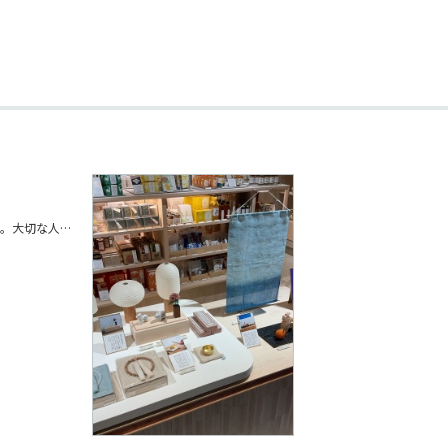
日本に古くから伝わる夏の風習・お盆。大切な人を想う場所を暮らしのすぐそばに設えられたらと、今の暮らしになじむ佇まいで精霊馬（しょうりょううま）のお盆飾りをご用意しました。 合わせて飾っていただける小さなおりんや花入れ、香りの道具もございます。 ※お盆の内容や時期は地域やご家庭、宗派によってさまざまな違いがあります。それぞれの習わしに合わせてお飾りください。 ご来店お待ちしております。