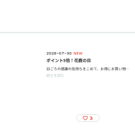
2026-07-30
NEW
ポイント5倍！花鹿の日
日ごろの感謝の気持ちをこめて、お得にお買い物いただける「花鹿の日」が開催決定！ 2026年8月5日(水)から8月18日(火)までの期間中、会員ポイントが5倍にアップ。 ぜひこの機会に、中川政七商店のお買い物をお楽しみください。 ＜花鹿の日とは？＞ 日ごろの感謝の気持ちをこめた日を、みなさまに幸せが訪れることを願って「花鹿の日」と名付けました。 季節ごとにお客様に喜んでいただけるような企画を開催予定です。どうぞご期待ください。 会員登録がまだの方も、LINEからのお友達追加でその場でポイントが貯められます！ 詳しくは店頭スタッフにお声掛けください。皆様のご来店をお待ちしております。
続きを読む
3