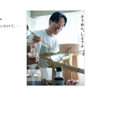
ん
掛け声とともに、流れてくる一筋を追いかけて、すくいあげる。その場に高揚感をもたらしてくれる、流しそうめん。 家族や友人と笑い合いながら囲む時間は、夏の思い出の一ページに。 大人も、子どもも、みんなでわいわい。そうめん、しようよ！ 店頭では 日本各地の個性豊かなこだわり麺、色鮮やかにアレンジを愉しめる麺つゆも入荷しております。 お気に入りのうつわと食材をみつけて、涼やかにおいしく夏の食卓を。 ご来店お待ちしております。