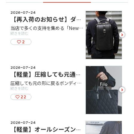
2026-07-24
【再入荷のお知らせ】ダレスバッグ「NewDullesシリーズ」
当店で多くの支持を集める「NewDullesシリーズ」。一目で印象に残るデザインに加え、背負う人の肩に合わせてフィットする肩ベルトなど、機能性とデザイン性を兼ね備えた信頼の逸品です。さらに、鞄の街・豊岡で一つひとつ丁寧に仕立て、長く安心してお使いいただける確かな品質を実現しています。ぜひ店頭で、背負い心地や素材へのこだわりをお手に取ってお確かめください。 NewDullesシリーズが選ばれる３つの魅力をご紹介しております。
続きを読む
see
more
2
2026-07-24
【軽量】圧縮しても元通り！特殊生地採用の新感覚バッグ登場
圧縮しても元の形に戻るボンディング生地を採用した〈Filo〉シリーズ！ソフトな質感ながら自立するフォルムと高い機能性を両立。軽量で撥水性にも優れ、男女問わずデイリーに使える新感覚バッグです。ぜひ店頭でお確かめください！
続きを読む
see
more
22
2026-07-24
【軽量】オールシーズン活躍するシンプルリュック