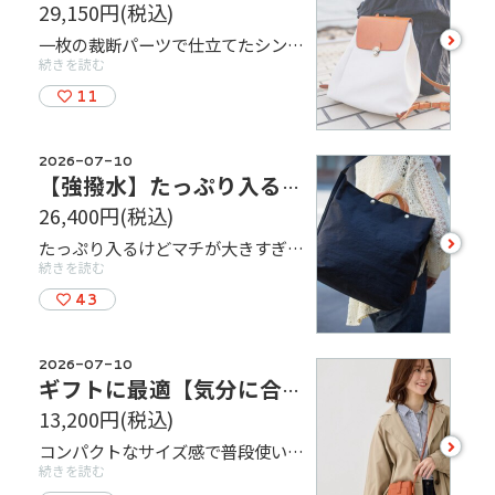
29,150円
(税込)
see
一枚の裁断パーツで仕立てたシンプル構造。 縫製箇所が少ないため、縫い目のほどけが起こりにくく、長く安心してお使いいただけます。 また、なで肩の方や肩ベルトがずり落ちやすい方にも配慮し、擦れにくい背負いベルトを採用。 背負った際の軽さやフィット感を、ぜひ店頭でお確かめください。 ・カラー（4色展開）：キナリ・カーキ・ネイビー・ネイビー×ネイビー ・サイズ（㎜）W：305 × H：380 × D:140 ・重さ約780g
more
続きを読む
11
2026-07-10
【強撥水】たっぷり入るのに軽量、シンプルな2way トート
26,400円
(税込)
see
たっぷり入るけどマチが大きすぎないので、肩掛けでもおしゃれ。前後のマチを非対称にして、肩掛けベルトをアーチ形に設計することで内側に重心が傾きやすく、なで肩の方でも肩から落ちにくい工夫を施している。ショルダー部分を内側にたためば、手持ちバッグとしてコンパクトに使える。仕切りにもなっている着脱式ファスナーサブバッグ付。 Ａ４ファイル対応。内装にホックで取り外しのできるＢ５対応のクラッチバッグが付属します。このクラッチバッグは内装の仕切りにもなりますので、書類等内容物の仕分けに便利です。
more
続きを読む
43
2026-07-10
ギフトに最適【気分に合わせてカラーが選べる】ミニショルダーバッグ
13,200円
(税込)
see
コンパクトなサイズ感で普段使いにピッタリのポシェット型ミニショルダーバッグ。今年流行のバッグ2個持ちにも大活躍！カラー展開は１０色で、コーディネートに合わせてカラーが選べるのが嬉しいポイントです♪肩ひもは調節可能なので好きな長さに結んで変える事も可能。コーディネートのアクセントとして、普段とは違うカラーリングに挑戦していただくのはいかがでしょうか？同シリーズのカードウォレットやコインケースと合わせてのコーディネートもオススメです！
more
続きを読む