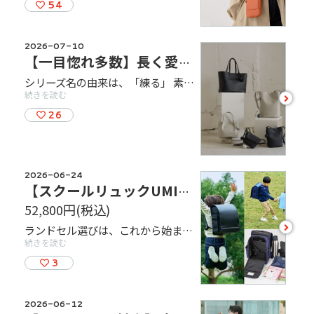
54
2026-07-10
【一目惚れ多数】長く愛せる、静かに輝く大人の上質レザー
シリーズ名の由来は、「練る」 素材を選ぶ、形を整える、縫い上げる ── 全ての工程に丁寧な手間をかけ、静かに、じっくりと、時間をかけて仕立てたレザーシリーズ。しっとりとした質感のレザー、無理のないシルエット、そしてさりげない品のよさ。派手さではなく、静かな美しさで日常に寄り添います。
続きを読む
see
more
26
2026-06-24
【スクールリュックUMI】2027年ご入学モデル/ご注文承っております
52,800円
(税込)
see
ランドセル選びは、これから始まる新しい毎日を思い描く、ご家族にとって大切な時間のひとつではないでしょうか。実際に背負ってみて、フィット感や色・デザインを確かめながら選ぶ時間も、きっと素敵な思い出になることと思います。 当店では、スクールリュックUMIを取り扱っております。 「たっぷり入る」「重くても楽に背負える」をコンセプトに、子どもたちの毎日の登下校をサポートする新しい発想のスクールリュックです。 ぜひ実物をご覧いただきながら、ご家族皆さまでゆっくりとお選びください。
more
続きを読む
3
2026-06-12