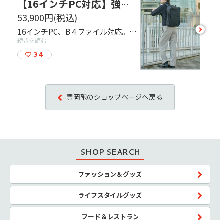
【16インチPC対応】強撥水で多機能な頼れるビジネスリュック
53,900円
(税込)
see
16インチPC、B４ファイル対応。 本体生地に「Hollofil AIR™」使用。「Hollofil AIR™」はインビスタ社が新たに開発した中空糸ブランドです。 中空糸は、内部が空洞になっていて、通常糸の70～80％の軽さながら、高い引き裂き強度を持つ特殊繊維で、高い耐久性と軽さが大きな特徴。 また、撥水性も高く雨の日でも快適な移動を実現します。 機能性とデザイン性を兼ね備えたオフィスシーンに最適なビジネスリュックです。
more
続きを読む
34
豊岡鞄のショップページへ戻る
SHOP SEARCH
ファッション＆グッズ
ライフスタイルグッズ
フード＆レストラン