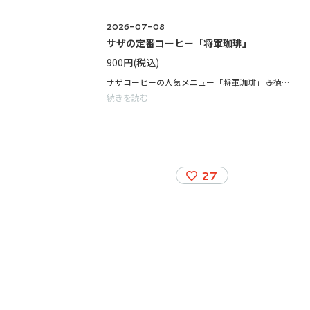
2026-07-08
サザの定番コーヒー「将軍珈琲」
900円
(税込)
サザコーヒーの人気メニュー「将軍珈琲」 ☕️徳川慶喜公が欧米公使をもてなしたコーヒーを文献をもとに再現したコーヒー。 ☕️インドネシア産マンデリンの深煎りとエチオピアモカをブレンドしたコーヒー。 力強くしっかりした苦味とコク、甘さがあり根強いファンが多く1番人気のコーヒー。 ミルクとの相性も抜群です ・サイフォンで抽出するホットコーヒー ・ハンドドリップで淹れたアイスドリップコーヒー ・ミルクと合わせた、将軍カフェラテ(Hot/Iced) 店内は全てこだわりの有田焼、黄金カップで提供しております ※店内、テイクアウト承っております
続きを読む
27