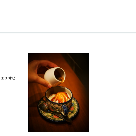
「サザの手作りミルクジェラート」に エチオピアモカを使用したエスプレッソをかけてお召し上がりください🍨 華やかな味わいのエスプレッソと濃厚な甘みあるミルクジェラートが合わさってまるでミルクキャラメルのような味わいに...💭 当店自慢の一品です！ ご来店お待ちしております☺️