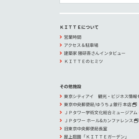
ＫＩＴＴＥについて
営業時間
アクセス＆駐車場
建築家 隈研吾さんインタビュー
ＫＩＴＴＥのヒミツ
その他施設
東京シティアイ 観光・ビジネス情報
東京中央郵便局/ゆうちょ銀行 本店
ＪＰタワー学術文化総合ミュージアム
ＪＰタワー ホール&カンファレンス
旧東京中央郵便局長室
屋上庭園「ＫＩＴＴＥガーデン」